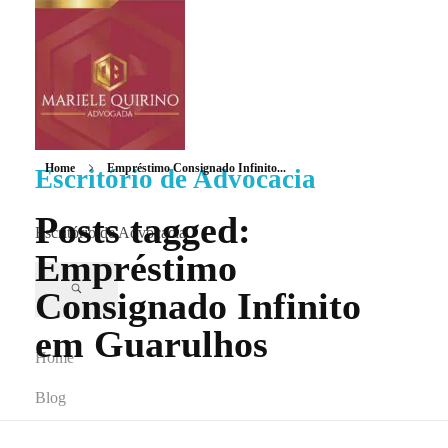
Home
Empréstimo Consignado Infinito...
Escritório de Advocacia
Posts tagged:
Escritório de Advocacia
Empréstimo
Consignado Infinito
em Guarulhos
Home
Blog